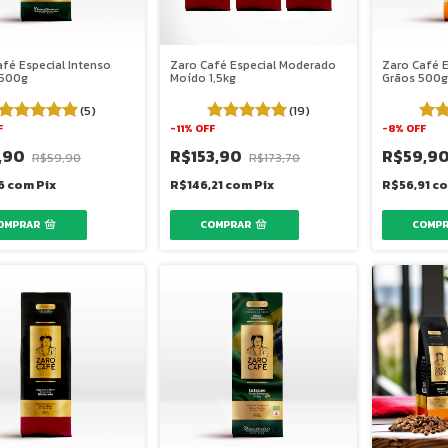
fé Especial Intenso
Zaro Café Especial Moderado
Zaro Café E
 500g
Moído 1,5kg
Grãos 500g
(5)
(19)
F
-
11
%
OFF
-
8
%
OFF
,90
R$153,90
R$59,9
R$59,90
R$173,70
16
com
Pix
R$146,21
com
Pix
R$56,91
c