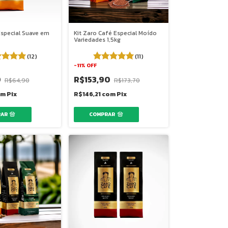
special Suave em
Kit Zaro Café Especial Moído
Variedades 1,5kg
(12)
(11)
-
11
%
OFF
0
R$153,90
R$64,90
R$173,70
om
Pix
R$146,21
com
Pix