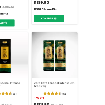
R$19,90
0
R$116,70
R$18,91
com
Pix
om
Pix
special Intenso
Zaro Café Especial Intenso em
g
Grãos 1kg
(3)
(5)
-
7
%
OFF
R$111,90
R$34,90
R$119,80