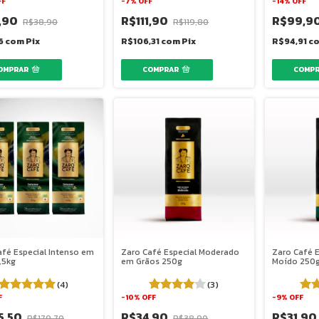
FF
-
7
%
OFF
-
14
%
OFF
,90
R$111,90
R$99,9
R$38,90
R$119,80
16
com
Pix
R$106,31
com
Pix
R$94,91
c
afé Especial Intenso em
Zaro Café Especial Moderado
Zaro Café E
,5kg
em Grãos 250g
Moído 250
(4)
(3)
F
-
10
%
OFF
-
9
%
OFF
5,50
R$34,90
R$31,90
R$179,70
R$38,90