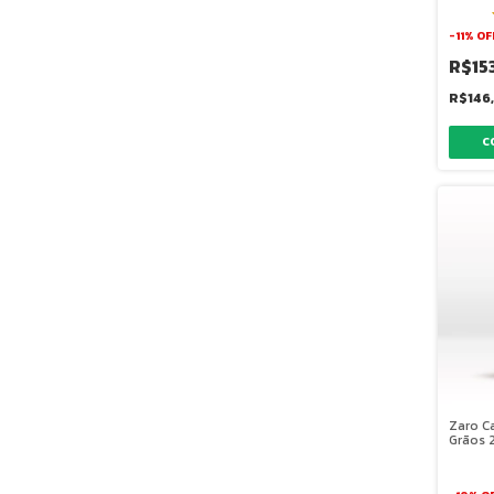
-
11
%
OF
R$15
R$146
Zaro C
Grãos 