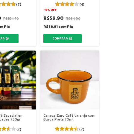
(7)
(4)
-
8
%
OFF
0
R$59,90
R$104,70
R$64,90
om
Pix
R$56,91
com
Pix
fé Especial em
Caneca Zaro Café Laranja com
edades 750gr
Borda Preta 70ml
(2)
(7)