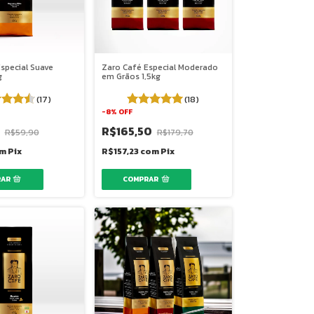
special Suave
Zaro Café Especial Moderado
g
em Grãos 1,5kg
(17)
(18)
-
8
%
OFF
0
R$165,50
R$59,90
R$179,70
m
Pix
R$157,23
com
Pix