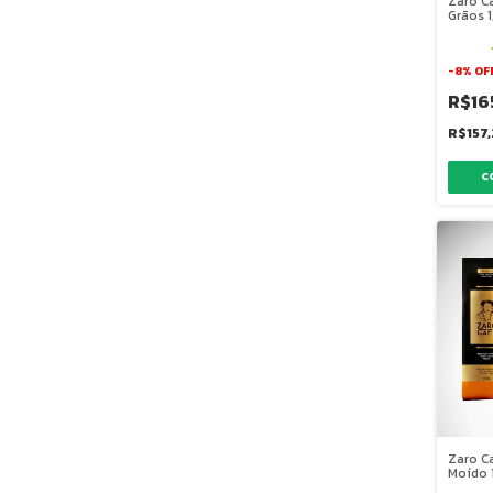
Zaro C
Grãos 1
-
8
%
OF
R$16
R$157
Zaro C
Moído 