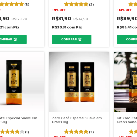
(3)
(2)
F
-
9
%
OFF
-
14
%
OFF
3,90
R$31,90
R$89,9
R$173,70
R$34,90
,21
com
Pix
R$30,31
com
Pix
R$85,41
c
afé Especial Suave em
Zaro Café Especial Suave em
Kit Zaro Ca
250g
Grãos 1kg
Grãos Vari
(1)
(3)