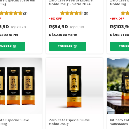
afé Especial Suave em
Zaro Café Reserva Especial
Zaro Café 
,5kg
Moído 250g - Safra 2024
Moído 1kg
(3)
(5)
F
-
8
%
OFF
-
10
%
OFF
5,50
R$54,90
R$103,
R$179,70
R$59,90
,23
com
Pix
R$52,16
com
Pix
R$98,71
c
afé Especial Suave
Zaro Café Especial Suave
Kit Zaro Ca
1,5kg
Moído 250g
Variedades