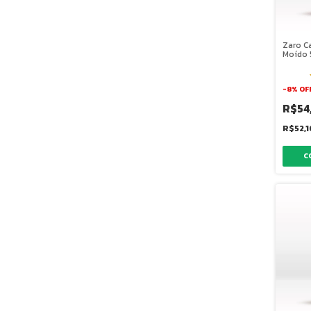
Zaro Ca
Moído
-
8
%
OF
R$54
R$52,