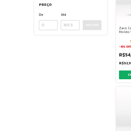
PREÇO
De
Até
APLICAR
Zaro C
Moído
-
8
%
OF
R$54
R$52,