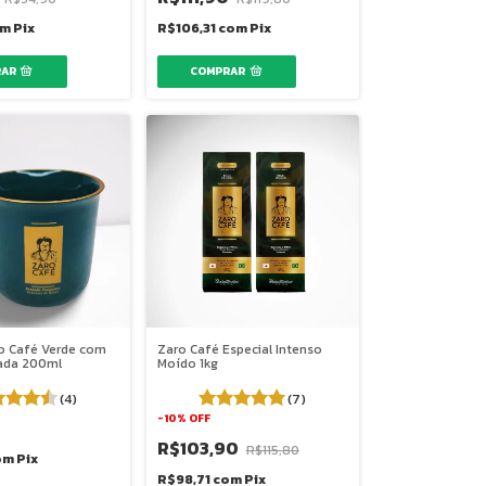
om
Pix
R$106,31
com
Pix
o Café Verde com
Zaro Café Especial Intenso
ada 200ml
Moído 1kg
(4)
(7)
-
10
%
OFF
R$103,90
R$115,80
om
Pix
R$98,71
com
Pix