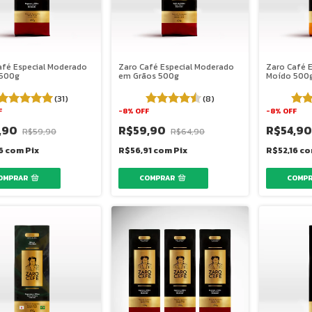
afé Especial Moderado
Zaro Café Especial Moderado
Zaro Café E
 500g
em Grãos 500g
Moído 500
(31)
(8)
F
-
8
%
OFF
-
8
%
OFF
,90
R$59,90
R$54,9
R$59,90
R$64,90
16
com
Pix
R$56,91
com
Pix
R$52,16
co