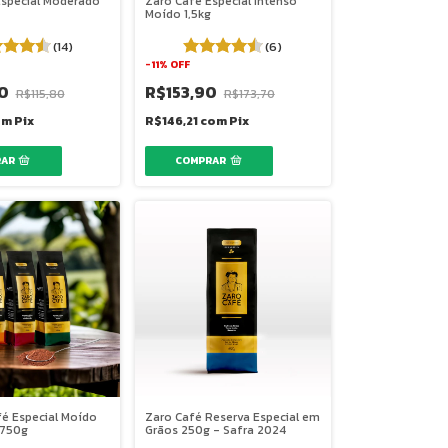
Especial Moderado
Zaro Café Especial Intenso
Moído 1,5kg
(14)
(6)
-
11
%
OFF
90
R$153,90
R$115,80
R$173,70
om
Pix
R$146,21
com
Pix
fé Especial Moído
Zaro Café Reserva Especial em
 750g
Grãos 250g - Safra 2024