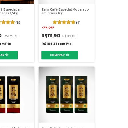
fé Especial em
Zaro Café Especial Moderado
dades 1,5kg
em Grãos 1kg
(6)
(4)
-
7
%
OFF
0
R$111,90
R$179,70
R$119,80
om
Pix
R$106,31
com
Pix