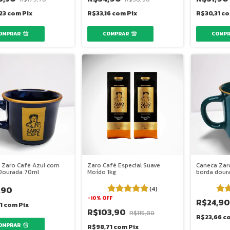
,23
com
Pix
R$33,16
com
Pix
R$30,31
c
 Zaro Café Azul com
Zaro Café Especial Suave
Caneca Zar
Dourada 70ml
Moído 1kg
borda dour
,90
(4)
-
10
%
OFF
R$24,90
91
com
Pix
R$103,90
R$115,80
R$23,66
c
R$98,71
com
Pix