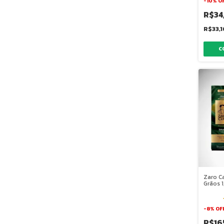
-
10
%
O
R$34
R$33,
Zaro C
Grãos 1
-
8
%
OF
R$16