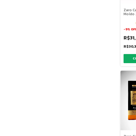
Zaro C
Moído 
-
9
%
OF
R$31
R$30,