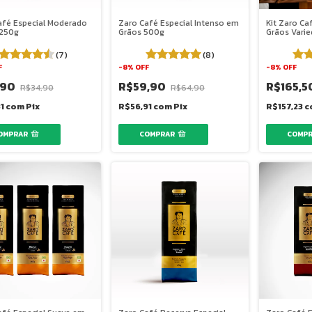
afé Especial Moderado
Zaro Café Especial Intenso em
Kit Zaro Ca
250g
Grãos 500g
Grãos Varie
(7)
(8)
F
-
8
%
OFF
-
8
%
OFF
,90
R$59,90
R$165,5
R$34,90
R$64,90
31
com
Pix
R$56,91
com
Pix
R$157,23
c