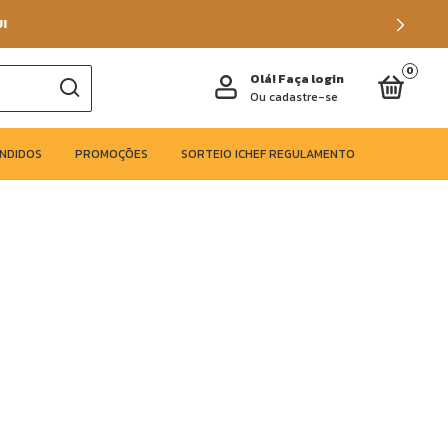
0
Olá!
Faça login
Ou cadastre-se
ENDIDOS
PROMOÇÕES
SORTEIO ICHEF REGULAMENTO