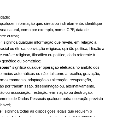
idade:
a qualquer informação que, direta ou indiretamente, identifique 
ssoa natural, como por exemplo, nome, CPF, data de 
tre outros;
s”
 significa qualquer informação que revele, em relação a 
ial ou étnica, convicção religiosa, opinião política, filiação a 
caráter religioso, filosófico ou político, dado referente à 
 genético ou biométrico;
soais”
 significa qualquer operação efetuada no âmbito dos 
 meios automáticos ou não, tal como a recolha, gravação, 
armazenamento, adaptação ou alteração, recuperação, 
ação por transmissão, disseminação ou, alternativamente, 
ão ou associação, restrição, eliminação ou destruição. 
mento de Dados Pessoais qualquer outra operação prevista 
icável;
s”
 significa todas as disposições legais que regulem o 