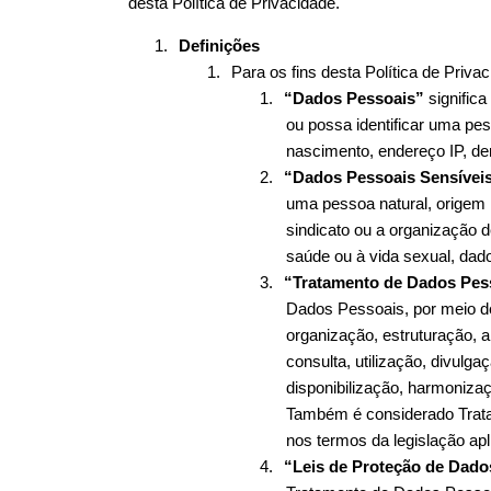
desta Política de Privacidade.
1.
Definições
1.
Para os fins desta Política de Privac
1.
“Dados Pessoais”
 signific
ou possa identificar uma pe
nascimento, endereço IP, den
2.
“Dados Pessoais Sensívei
uma pessoa natural, origem rac
sindicato ou a organização de 
saúde ou à vida sexual, dado
3.
“Tratamento de Dados Pes
Dados Pessoais, por meio de
organização, estruturação, 
consulta, utilização, divulg
disponibilização, harmonizaç
Também é considerado Trata
nos termos da legislação apl
4.
“Leis de Proteção de Dado