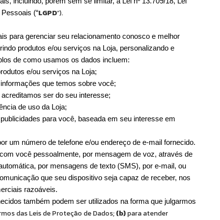
, incluindo, porém sem se limitar, a Lei nº 13.709/18, Lei 
LGPD
”).
 Pessoais (“
 para gerenciar seu relacionamento conosco e melhor 
rindo produtos e/ou serviços na Loja, personalizando e 
los de como usamos os dados incluem:
produtos e/ou serviços na Loja;
s informações que temos sobre você;
 acreditamos ser do seu interesse;
ência de uso da Loja;
 publicidades para você, baseada em seu interesse em 
r um número de telefone e/ou endereço de e-mail fornecido. 
com você pessoalmente, por mensagem de voz, através de 
tomática, por mensagens de texto (SMS), por e-mail, ou 
comunicação que seu dispositivo seja capaz de receber, nos 
merciais razoáveis.
ecidos também podem ser utilizados na forma que julgarmos 
rmos das Leis de Proteção de Dados; 
(b)
 para atender 