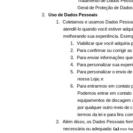
Tratamento de Dados Pessoais
Geral de Proteção de Dados
2.
Uso de Dados Pessoais
1.
Coletamos e usamos Dados Pessoais
atendê-lo quando você estiver adqui
melhorando sua experiência. 
Exemp
1.
Viabilizar que você adquiria 
2.
Para confirmar ou corrigir a
3.
Para enviar informações que
4.
Para personalizar sua experi
5.
Para personalizar o envio de
nossa Loja; e
6.
Para entrarmos em contato po
Podemos entrar em contato 
equipamentos de discagem au
por qualquer outro meio de 
termos da lei e para fins co
2.
Além disso, os Dados Pessoais forn
(a)
 nos te
necessária ou adequada: 