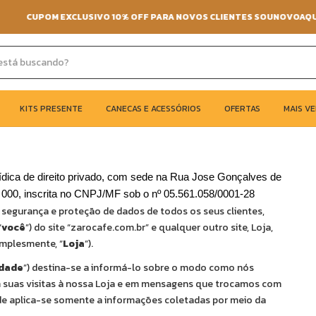
CUPOM EXCLUSIVO 10% OFF PARA NOVOS CLIENTES SOUNOVOAQUI
KITS PRESENTE
CANECAS E ACESSÓRIOS
OFERTAS
MAIS V
 de direito privado, com sede na Rua Jose Gonçalves de 
 000, inscrita no CNPJ/MF sob o nº 05.561.058/0001-28 
la segurança e proteção de dados de todos os seus clientes, 
“
você
”) do site “zarocafe.com.br” e qualquer outro site, Loja, 
implesmente, “
Loja
”).
idade
”) destina-se a informá-lo sobre o modo como nós 
 suas visitas à nossa Loja e em mensagens que trocamos com 
dade aplica-se somente a informações coletadas por meio da 