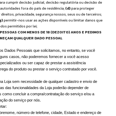
ara cumprir decisão judicial, decisão regulatória ou decisão de 
utoridades fora do país de residência; 
(d)
 para proteger 
 para proteger direitos, privacidade, segurança nossos, seus ou de terceiros; 
g)
 permitir-nos usar as ações disponíveis ou limitar danos que 
dos permitidos por lei;
PESSOAS COM MENOS DE 18 (DEZOITO) ANOS E PEDIMOS 
RNEÇAM QUALQUER DADO PESSOAL
os Dados Pessoais que solicitamos, no entanto, se você 
alguns casos, não poderemos fornecer a você acesso 
pecializados ou ser capaz de prestar a assistência 
ntrega do produto ou prestar o serviço contratado por você.
na Loja sem necessidade de qualquer cadastro e envio de 
s das funcionalidades da Loja poderão depender de 
 como concluir a compra/contratação do serviço e/ou a 
tação do serviço por nós.
tar:
renome, número de telefone, cidade, Estado e endereço de 