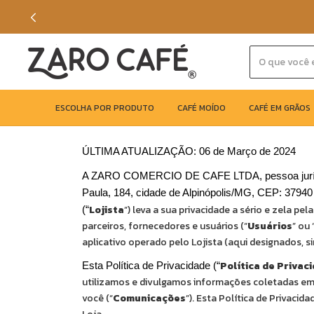
ESCOLHA POR PRODUTO
CAFÉ MOÍDO
CAFÉ EM GRÃOS
ÚLTIMA ATUALIZAÇÃO: 06 de Março de 2024
A ZARO COMERCIO DE CAFE LTDA, pessoa jurídica
Paula, 184, cidade de Alpinópolis/MG, CEP: 37940
Lojista
”) leva a sua privacidade a sério e zela pe
(“
parceiros, fornecedores e usuários (“
Usuários
” ou 
aplicativo operado pelo Lojista (aqui designados, s
Política de Privac
Esta Política de Privacidade (“
utilizamos e divulgamos informações coletadas em
você (“
Comunicações
”). Esta Política de Privaci