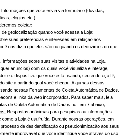
 Informações que você envia via formulário (dúvidas, 
cas, elogios etc.).
deremos coletar:
 de geolocalização quando você acessa a Loja;
bre suas preferências e interesses em relação aos 
ocê nos diz o que eles são ou quando os deduzimos do que 
.
 Informações sobre suas visitas e atividades na Loja, 
squer anúncios) com os quais você visualiza e interage, 
or e o dispositivo que você está usando, seu endereço IP, 
do site a partir do qual você chegou. Algumas dessas 
usando nossas Ferramentas de Coleta Automática de Dados, 
cons e links da web incorporados. Para saber mais, leia 
s de Coleta Automática de Dados no item 7 abaixo;
os.
 Respostas anônimas para pesquisas ou informações 
 como a Loja é usufruída. Durante nossas operações, em 
 processo de desidentificação ou pseudonimização aos seus 
lmente improvável que você identifique você através do uso 