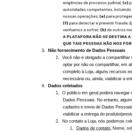
exigências de processo judicial; 
(c)
 p
autoridades competentes, incluindo a
nossas operações; 
(e)
(f)
 para detectar e prevenir fraude; 
(
venhamos a sofrer; 
(h)
 de outros mo
A PLATAFORA NÃO SE DESTINA A 
QUE TAIS PESSOAS NÃO NOS FO
3.
Não fornecimento de Dados Pessoais
1.
Você não é obrigado a compartilhar 
optar por não os compartilhar, em 
completo à Loja, alguns recursos es
necessária ou, ainda, viabilizar a e
4.
Dados coletados
1.
O público em geral poderá navegar 
Dados Pessoais. No entanto, alguma
cadastro e envio de Dados Pessoais
viabilizar a entrega do produto/pres
2.
No contato a Loja, nós podemos cole
1.
Dados de contato.
 Nome, sob